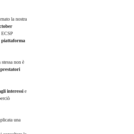
nato la nostra 
ctober 
to ECSP 
a piattaforma 
 stessa non è 
prestatori 
li interessi 
e 
perciò 
pplicata una 