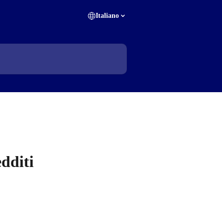
Italiano
edditi