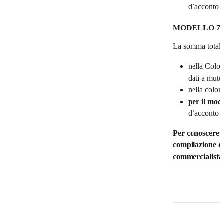
d’acconto 
MODELLO 7
La somma totale
nella Colo
dati a mutu
nella colon
per il mo
d’acconto 
Per conoscere 
compilazione de
commercialista
​ 