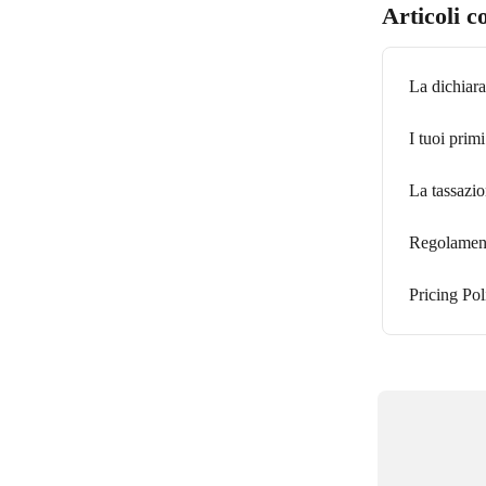
Articoli c
La dichiaraz
I tuoi prim
La tassazi
Regolament
Pricing Pol