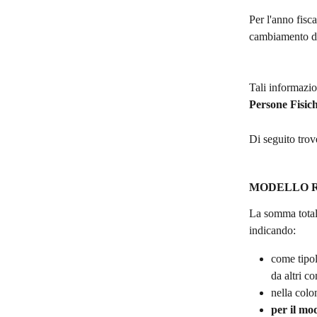
Per l'anno fisc
cambiamento di
Tali informazio
Persone Fisic
Di seguito trove
MODELLO R
La somma totale
indicando:
come tipol
da altri con
nella colon
per il mo