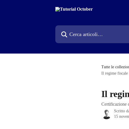
Vai al contenuto principale
Cerca articoli…
Tutte le collezio
Il regime fiscale
Il regi
Certificazione 
Scritto 
15 nove