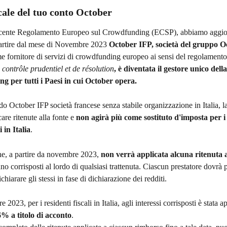
cale del tuo conto October
recente Regolamento Europeo sul Crowdfunding (ECSP), abbiamo aggior
partire dal mese di Novembre 2023 
October IFP, società del gruppo O
me fornitore di servizi di crowdfunding europeo ai sensi del regolamen
 contrôle prudentiel et de résolution
, è diventata il gestore unico dell
g per tutti i Paesi in cui October opera.
do October IFP società francese senza stabile organizzazione in Italia, la
are ritenute alla fonte e 
non agirà più come sostituto d'imposta per i 
i in Italia
.
he, a partire da novembre 2023, 
non verrà applicata alcuna ritenuta ag
nno corrisposti al lordo di qualsiasi trattenuta. Ciascun prestatore dovrà 
hiarare gli stessi in fase di dichiarazione dei redditi. 
2023, per i residenti fiscali in Italia, agli interessi corrisposti è stata a
6% a titolo di acconto
. 