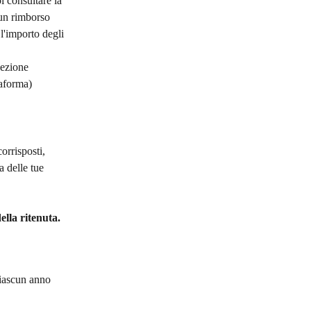
i consultare la 
cun rimborso 
 l'importo degli 
sezione 
taforma) 
orrisposti, 
 delle tue 
ella ritenuta.
ciascun anno 