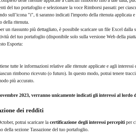
ompleto delle ritenute applicate a ciascun rimborso fino a tale data, puo
i del tuo portafoglio e selezionare la voce Rimborsi passati: per cias
ndo sull’icona "i", ti saranno indicati l'importo della ritenuta applicata e
o della ritenuta.
per un riassunto più dettagliato, è possibile scaricare un file Excel dalla 
ività del tuo portafoglio (disponibile solo sulla versione Web della piat
asto Esporta:
iene tutte le informazioni relative alle ritenute applicate e agli interessi c
iascun rimborso ricevuto (o futuro). In questo modo, potrai tenere traccia
modo più accurato.
ovembre 2023, verranno unicamente indicati gli interessi al lordo d
zione dei redditi
ctober, potrai scaricare la 
certificazione degli interessi percepiti
 per 
rno della sezione Tassazione del tuo portafoglio. 