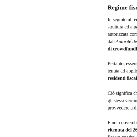
Regime fis
In seguito al 
struttura ed a 
autorizzata co
dall'
Autorité de
di crowdfundin
Pertanto, essen
tenuta ad applic
residenti fiscal
Ciò significa c
gli stessi verra
provvedere a dic
Fino a novembre 
ritenuta del 2