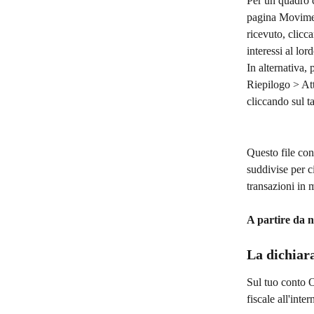
Per un quadro c
pagina Moviment
ricevuto, clicca
interessi al lord
In alternativa, 
Riepilogo > Att
cliccando sul t
Questo file cont
suddivise per c
transazioni in 
A partire da n
La dichiara
Sul tuo conto O
fiscale all'inte