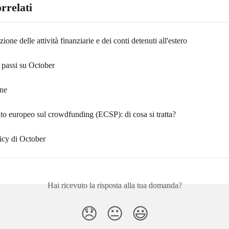
orrelati
ione delle attività finanziarie e dei conti detenuti all'estero
i passi su October
one
o europeo sul crowdfunding (ECSP): di cosa si tratta?
icy di October
Hai ricevuto la risposta alla tua domanda?
😞
😐
😃