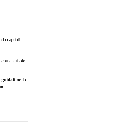
 da capitali 
tenute a titolo 
 guidati nella 
uo 